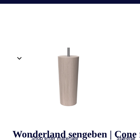
Wonderland sengeben | Cone
Shop efter materiale
Størelse