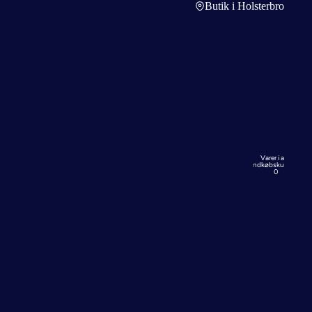
Butik i Holsterbro
Varer i alt i
indkøbskurven:
0