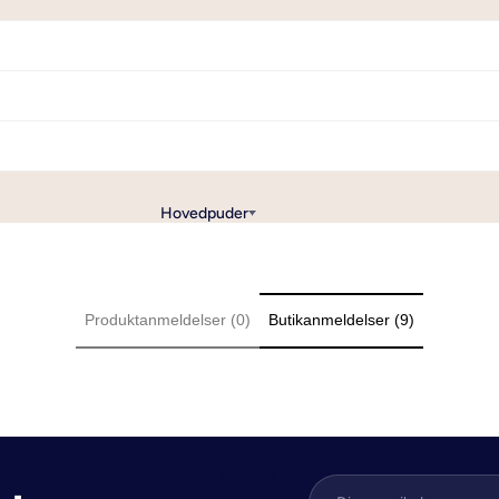
r
Lagner i bambus
r (Lagen til topmadras)
Lagner i hamp
 (Lagen til boksmadras)
Lagner i bomuldssatin
r
Lagner i bomuld
vandseng
Lagner med jersey stræk
(Lagen til elevationssenge)
Hovedpuder
er
Produktanmeldelser (0)
Butikanmeldelser (9)
Mærke