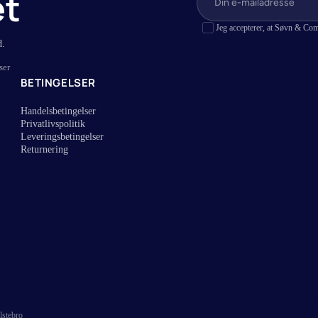
et
Ringsted Dun
Jeg accepterer, at Søvn & Com
e hovedpuder
Johan Hefel
d.
SOPIRE
ser
BETINGELSER
aturfyld
Arata
uder
Morfeus
Handelsbetingelser
Privatlivspolitik
dpuder
Zyra
Dyner
Leveringsbetingelser
regulerende hovedpuder
Returnering
edpuder
pe
Materialer
Mæ
lstebro