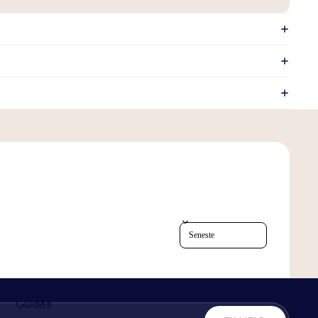
Vælg det rigtige lagen
4 grunde til hvorfor du skal sove med
bambus lagner
Sort reviews by
Guides