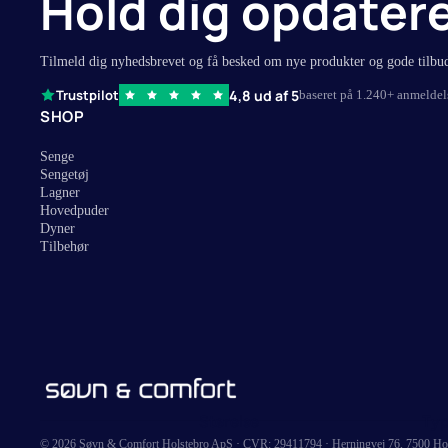
Hold dig opdater
50 x 60 cm
Dunpuder
50 x 70 cm
Ergonomisk
Tilmeld dig nyhedsbrevet og få besked om nye produkter og gode tilbu
60 x 63 cm
Gavlpuder
4,8 ud af 5
Trustpilot
baseret på 1.240+ anmeldel
SHOP
50 x 90 cm
Puder med n
60 x 80 cm
Uld hovedp
Senge
Sengetøj
70 x 100 cm
Latex hove
Lagner
Temperatur
Hovedpuder
Dyner
Se alle hov
Tilbehør
Størelse
Ty
© 2026 Søvn & Comfort Holstebro ApS · CVR: 29411794 · Herningvej 76, 7500 Ho