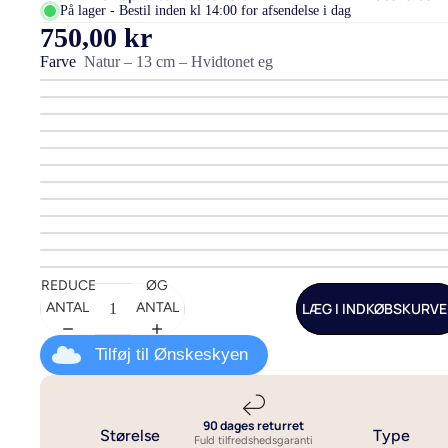
På lager - Bestil inden kl 14:00 for afsendelse i dag
750,00 kr
Sengetøj i bambus
140x200 - t
Farve
Natur – 13 cm – Hvidtonet eg
Sengetøj i bomuld
140x220 cm 
ekstra læng
Sengetøj i bomuldssatin
200x220 - t
Sengetøj i hør og hamp
240x220 - Se
Sengetøj i flonel
dobbeltdyn
Luksus sengetøj
Allergivenligt sengetøj
Se alt sengetøj
REDUCER
ØG
LÆG I INDKØBSKURV
ANTAL
ANTAL
Tilføj til Ønskeskyen
90 dages returret
Størelse
Type
Fuld tilfredshedsgaranti