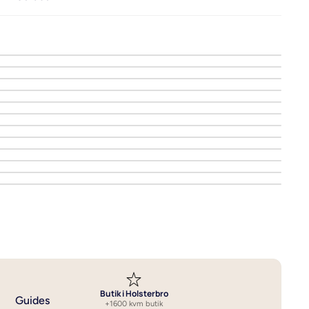
Vælg det bedste sengetøj
Vask af sengetøj
Se alle guides om sengetøj
Butik i Holsterbro
Guides
+1600 kvm butik