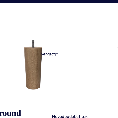
Sengetøj
 round
Hovedpudebetræk