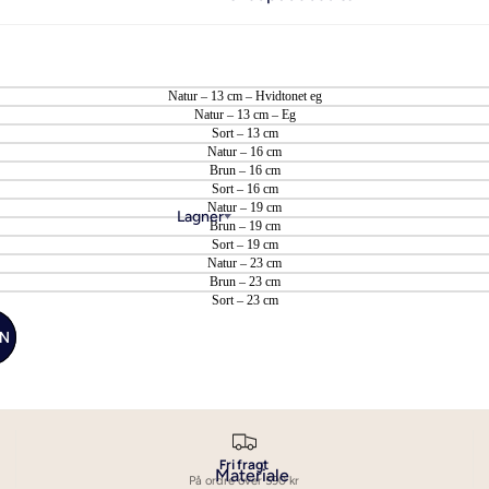
il enkeltdyne
50x60 cm
- Sengetøj til enkeltdyne i
50x70 cm
Natur – 13 cm – Hvidtonet eg
de
60x63 cm
Natur – 13 cm – Eg
il dobbeltdyne
Sort – 13 cm
50x90 cm
Natur – 16 cm
ngetøj i til stor
Brun – 16 cm
60x80 cm
Sort – 16 cm
e
Natur – 19 cm
70x100 cm
Lagner
Brun – 19 cm
Se alle hovedpudebetræk
Sort – 19 cm
Natur – 23 cm
Brun – 23 cm
Sort – 23 cm
EN
Fri fragt
Materiale
På ordre over 590 kr