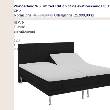
Wonderland W6 Limited Edition 342 elevationsseng | 180
Chia
Normalpris
46.150,00 kr
Udsalgspris
25.999,00 kr
SÖVN
Classic
elevationseng
-
120
x
200