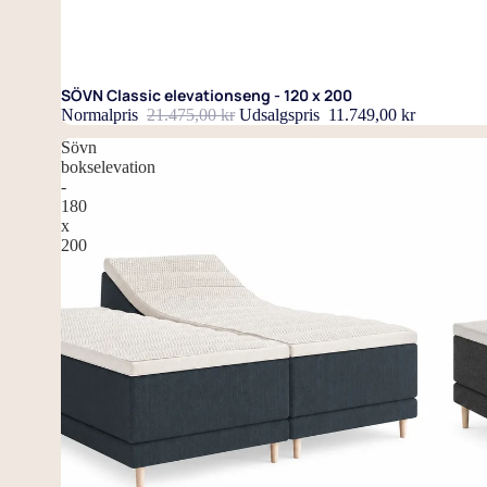
SÖVN Classic elevationseng - 120 x 200
Normalpris
21.475,00 kr
Udsalgspris
11.749,00 kr
Sövn
bokselevation
-
180
x
200