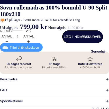
Sövn rullemadras 100% bomuld U-90 Split
180x210
Få på lager - Bestil inden kl 14:00 for afsendelse i dag
799,00 kr
Udsalgspris
Normalpris
1.199,00 kr
REDUCER
ØG
LÆG I INDKØBSKURVEN
ANTAL
ANTAL
Tilføj til Ønskeskyen
Sengetøj
90 dages returret
Fri fragt
Butik i Holsterbro
Fuld tilfredshedsgaranti
På ordre over 590 kr
+1600 kvm butik
Beskrivelse
FAQ
Specifikationer