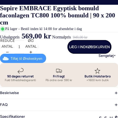
Sopire EMBRACE Egyptisk bomuld
faconlagen TC800 100% bomuld | 90 x 200
cm
På lager - Bestil inden kl 14:00 for afsendelse i dag
569,00 kr
Udsalgspris
Normalpris
949,00 kr
REDUCER
ØG
LÆG I INDKØBSKURVEN
ANTAL
ANTAL
Sengetøj
Tilføj til Ønskeskyen
90 dages returret
Fri fragt
Butik i Holsterbro
Fuld tilfredshedsgaranti
På ordre over 590 kr
+1600 kvm butik
Beskrivelse
FAQ
Specifikationer