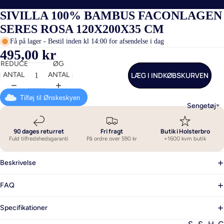
SIVILLA 100% BAMBUS FACONLAGEN
SERES ROSA 120X200X35 CM
Få på lager - Bestil inden kl 14:00 for afsendelse i dag
495,00 kr
REDUCER
ØG
LÆG I INDKØBSKURVEN
ANTAL
ANTAL
Tilføj til Ønskeskyen
Sengetøj
90 dages returret
Fri fragt
Butik i Holsterbro
Fuld tilfredshedsgaranti
På ordre over 590 kr
+1600 kvm butik
Beskrivelse
FAQ
Specifikationer