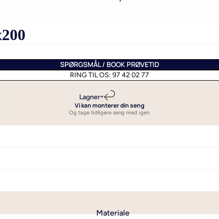
il enkeltdyne
50x60 cm
x200
- Sengetøj til enkeltdyne i
50x70 cm
de
60x63 cm
il dobbeltdyne
SPØRGSMÅL / BOOK PRØVETID
50x90 cm
RING TIL OS: 97 42 02 77
ngetøj i til stor
60x80 cm
e
70x100 cm
Lagner
Vi kan monterer din seng
Se alle hovedpudebetræk
Og tage tidligere seng med igen
Materiale