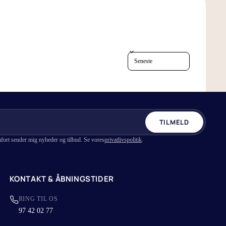
Vælg det rigtige lagen
4 grunde til hvorfor du skal sove med
bambus lagner
Sort reviews by
TILMELD
fort sender mig nyheder og tilbud. Se vores
privatlivspolitik
.
KONTAKT & ÅBNINGSTIDER
RING TIL OS
97 42 02 77
Guides