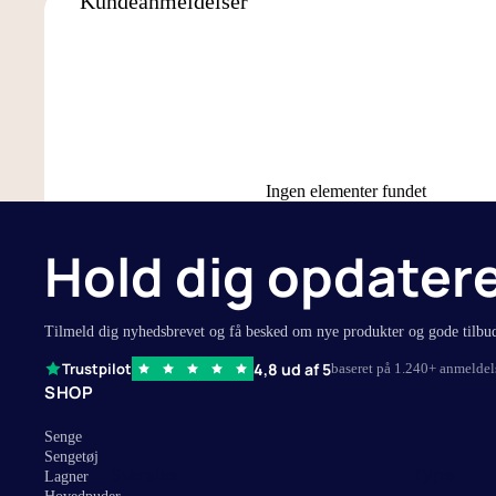
Kundeanmeldelser
90x200 cm
Stræklagne
90x210 cm
Kuvertlagne
105x210 cm
Faconlagner
120x200 cm
Flade lagne
140x200 cm
Lagner til 
Ingen elementer fundet
160x200 cm
Splitlagner 
180x200 cm
Se alle lagn
Hold dig opdater
180x210 cm
150x260 cm
Tilmeld dig nyhedsbrevet og få besked om nye produkter og gode tilbu
260x260 cm
4,8 ud af 5
Trustpilot
baseret på 1.240+ anmeldel
SHOP
Senge
Sengetøj
Størelse
Type
Lagner