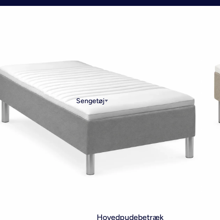
Sengetøj
Hovedpudebetræk