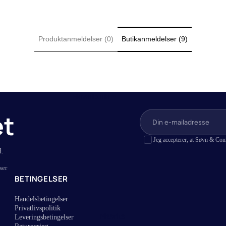
r
Lagner i bambus
r (Lagen til topmadras)
Lagner i hamp
Produktanmeldelser (0)
Butikanmeldelser (9)
 (Lagen til boksmadras)
Lagner i bomuldssatin
r
Lagner i bomuld
vandseng
Lagner med jersey stræk
(Lagen til elevationssenge)
Hovedpuder
er
et
Jeg accepterer, at Søvn & Com
d.
ser
BETINGELSER
Handelsbetingelser
Privatlivspolitik
Mærke
Leveringsbetingelser