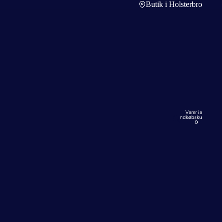
Butik i Holsterbro
Varer i alt i
indkøbskurven:
0