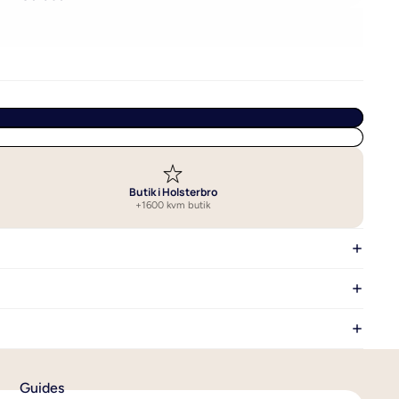
Vælg det bedste sengetøj
Vask af sengetøj
Se alle guides om sengetøj
Butik i Holsterbro
+1600 kvm butik
Guides