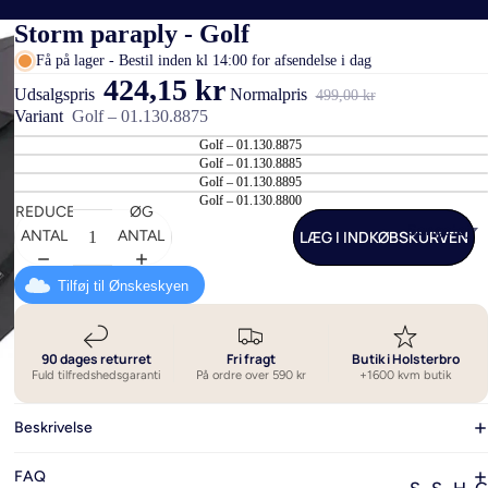
Storm paraply - Golf
Få på lager - Bestil inden kl 14:00 for afsendelse i dag
424,15 kr
Udsalgspris
Normalpris
499,00 kr
Variant
Golf – 01.130.8875
Golf – 01.130.8875
Golf – 01.130.8885
Golf – 01.130.8895
Golf – 01.130.8800
REDUCER
ØG
Sengetøj
LÆG I INDKØBSKURVEN
ANTAL
ANTAL
Tilføj til Ønskeskyen
90 dages returret
Fri fragt
Butik i Holsterbro
Fuld tilfredshedsgaranti
På ordre over 590 kr
+1600 kvm butik
Beskrivelse
FAQ