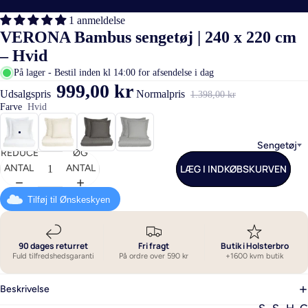
1 anmeldelse
VERONA Bambus sengetøj | 240 x 220 cm
– Hvid
På lager - Bestil inden kl 14:00 for afsendelse i dag
999,00 kr
Udsalgspris
Normalpris
1.398,00 kr
Farve
Hvid
Sengetøj
REDUCER
ØG
LÆG I INDKØBSKURVEN
ANTAL
ANTAL
Tilføj til Ønskeskyen
90 dages returret
Fri fragt
Butik i Holsterbro
Fuld tilfredshedsgaranti
På ordre over 590 kr
+1600 kvm butik
Beskrivelse