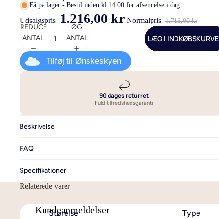
Få på lager - Bestil inden kl 14:00 for afsendelse i dag
1.216,00 kr
Sengetøj i bambus
140x200 - t
Udsalgspris
Normalpris
1.713,00 kr
REDUCER
ØG
Sengetøj i bomuld
140x220 cm 
LÆG I INDKØBSKURV
ANTAL
ANTAL
ekstra læng
Sengetøj i bomuldssatin
200x220 - t
Tilføj til Ønskeskyen
Sengetøj i hør og hamp
240x220 - Se
Sengetøj i flonel
dobbeltdyn
Luksus sengetøj
90 dages returret
Fuld tilfredshedsgaranti
Allergivenligt sengetøj
Se alt sengetøj
Beskrivelse
FAQ
Specifikationer
Relaterede varer
Kundeanmeldelser
Størelse
Type