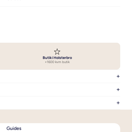
Vælg det bedste sengetøj
Vask af sengetøj
Se alle guides om sengetøj
Butik i Holsterbro
+1600 kvm butik
Guides