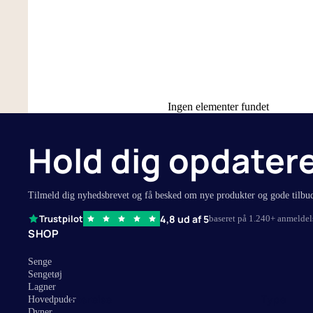
90x200 cm
Stræklagne
90x210 cm
Kuvertlagne
105x210 cm
Faconlagner
120x200 cm
Flade lagne
Ingen elementer fundet
140x200 cm
Lagner til 
160x200 cm
Splitlagner 
Hold dig opdater
180x200 cm
Se alle lagn
180x210 cm
150x260 cm
Tilmeld dig nyhedsbrevet og få besked om nye produkter og gode tilbu
260x260 cm
4,8 ud af 5
Trustpilot
baseret på 1.240+ anmeldel
SHOP
Senge
Sengetøj
Lagner
Størelse
Type
Hovedpuder
Dyner