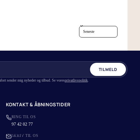
Vælg det rigtige lagen
4 grunde til hvorfor du skal sove med
bambus lagner
Sort reviews by
TILMELD
fort sender mig nyheder og tilbud. Se vores
privatlivspolitik
.
KONTAKT & ÅBNINGSTIDER
RING TIL OS
97 42 02 77
Guides
SKRIV TIL OS