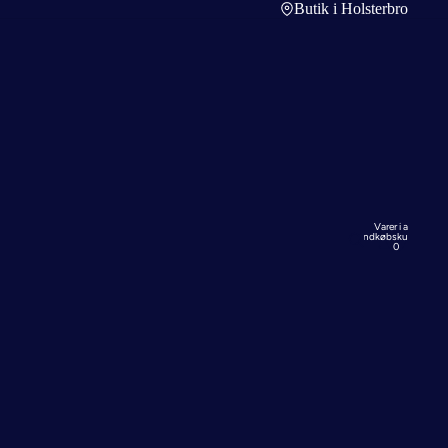
Butik i Holsterbro
Varer i alt i
indkøbskurven:
0