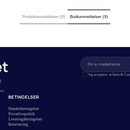
r
Lagner i bambus
Produktanmeldelser (0)
Butikanmeldelser (9)
r (Lagen til topmadras)
Lagner i hamp
 (Lagen til boksmadras)
Lagner i bomuldssatin
r
Lagner i bomuld
vandseng
Lagner med jersey stræk
(Lagen til elevationssenge)
Hovedpuder
et
er
Jeg accepterer, at Søvn & Com
d.
ser
BETINGELSER
Handelsbetingelser
Privatlivspolitik
Leveringsbetingelser
Mærke
Returnering