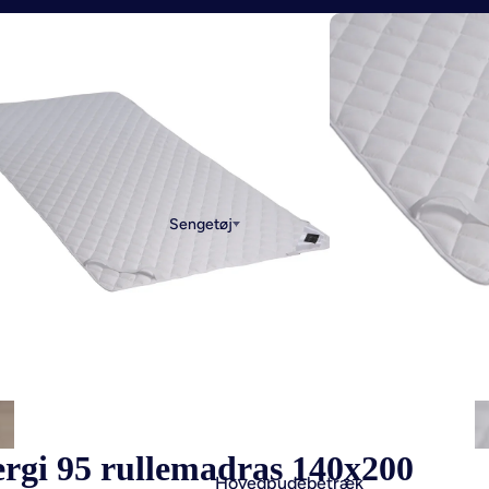
Sengetøj
ergi 95 rullemadras 140x200
Hovedpudebetræk