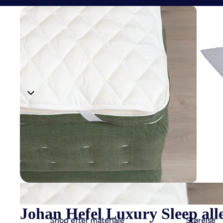
Johan Hefel Luxury Sleep all
Shop efter materiale
Størelse