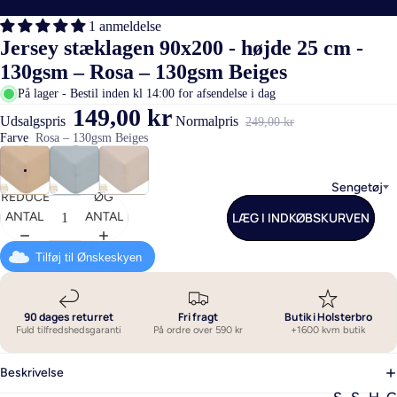
1 anmeldelse
Jersey stæklagen 90x200 - højde 25 cm -
130gsm – Rosa – 130gsm Beiges
På lager - Bestil inden kl 14:00 for afsendelse i dag
149,00 kr
Udsalgspris
Normalpris
249,00 kr
Farve
Rosa – 130gsm Beiges
Sengetøj
REDUCER
ØG
LÆG I INDKØBSKURVEN
ANTAL
ANTAL
Tilføj til Ønskeskyen
90 dages returret
Fri fragt
Butik i Holsterbro
Fuld tilfredshedsgaranti
På ordre over 590 kr
+1600 kvm butik
Beskrivelse