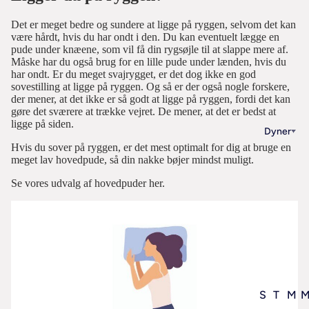
x
0
i
t
y
æ
u
e
r
t
S
L
2
x
b
Det er meget bedre og sundere at ligge på ryggen, selvom det kan
ø
p
rk
l
i
t
ø
e
a
1
9
være hårdt, hvis du har ondt i den. Du kan eventuelt lægge en
o
a
r
e
e
d
l
j
n
g
0
pude under knæene, som vil få din rygsøjle til at slappe mere af.
0
m
g
e
a
e
Måske har du også brug for en lille pude under lænden, hvis du
g
n
c
S
c
u
D
R
e
har ondt. Er du meget svajrygget, er det dog ikke en god
g
l
s
e
e
m
e
m
l
sovestilling at ligge på ryggen. Og så er der også nogle forskere,
u
i
n
n
s
t
r
a
der mener, at det ikke er så godt at ligge på ryggen, fordi det kan
d
1
6
n
n
e
F
ø
i
4
e
gøre det sværere at trække vejret. De mener, at det er bedst at
ll
0
0
p
g
r
i
S
ligge på siden.
j
h
g
e
Dyner
5
x
u
s
(
n
e
5
ti
a
r
g
Hvis du sover på ryggen, er det mest optimalt for dig at bruge en
x
8
d
t
L
d
n
0
l
m
u
meget lav hovedpude, så din nakke bøjer mindst muligt.
u
2
0
e
e
a
d
g
x
e
p
n
i
1
c
Se vores udvalg af
hovedpuder her.
r
d
g
e
e
6
n
d
d
L
0
m
D
e
n
t
0
k
E
e
e
a
c
u
n
ri
ø
7
c
e
r
ti
s
g
m
n
t
g
j
0
m
lt
g
l
o
n
i
ti
i
1
x
d
o
J
h
m
5
e
l
g
b
2
1
y
n
o
v
s
0
r
t
e
o
0
0
n
o
h
o
e
x
i
S
T
M
o
o
m
x
0
e
m
a
r
n
7
b