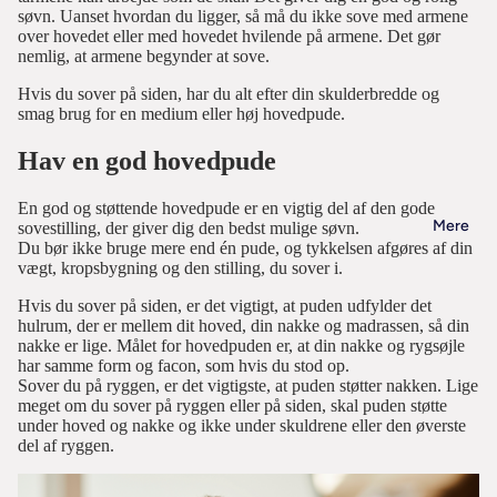
e
(
r
f
R
ø
r
0
u
0
e
0
søvn. Uanset hvordan du ligger, så må du ikke sove med armene
o
hø
u
r
lt
L
s
o
E
r
æ
-
d
x
d
over hovedet eller med hovedet hvilende på armene. Det gør
0
m
s
f
r
d
a
d
r
o
nemlig, at armene begynder at sove.
k
t
e
8
y
M
c
u
l
e
y
g
y
b
g
il
r
0
n
o
m
l
Hvis du sover på siden, har du alt efter din skulderbredde og
S
V
a
u
n
e
n
li
h
d
c
e
smag brug for en medium eller høj hovedpude.
r
P
d
1
e
a
g
s
e
n
e
v
a
o
m
r
f
u
8
n
n
n
L
Hav en god hovedpude
t
r
e
m
b
Z
1
e
d
7
B
0
g
d
e
a
i
r
p
b
y
4
V
u
e
0
a
x
e
s
r
g
l
m
En god og støttende hovedpude er en vigtig del af den gode
e
r
0
i
s
S
r
x
m
Mere
2
sovestilling, der giver dig den bedst mulige søvn.
g
e
n
b
æ
l
a
x
n
e
m
1
Du bør ikke bruge mere end én pude, og tykkelsen afgøres af din
b
A
0
a
n
e
o
n
t
2
t
vægt, kropsbygning og den stilling, du sover i.
n
e
0
u
r
0
v
g
r
k
d
d
2
e
g
d
0
s
a
c
l
t
Hvis du sover på siden, er det vigtigt, at puden udfylder det
m
s
s
y
0
r
e
n
c
d
hulrum, der er mellem dit hoved, din nakke og madrassen, så din
t
m
e
il
e
m
h
n
-
d
t
nakke er lige. Målet for hovedpuden er, at din nakke og rygsøjle
a
m
y
a
b
d
a
o
1
T
e
har samme form og facon, som hvis du stod op.
E
y
ø
t
n
e
j
Sover du på ryggen, er det vigtigste, at puden støtter nakken. Lige
d
v
Z
8
o
k
n
j
2
u
e
meget om du sover på ryggen eller på siden, skal puden støtte
h
e
r
e
y
0
p
s
e
i
4
r
under hoved og nakke og ikke under skuldrene eller den øverste
r
ø
r
a
d
r
x
m
del af ryggen.
t
r
f
0
f
r
s
U
s
p
a
2
a
r
l
x
y
E
e
l
)
u
1
d
P
a