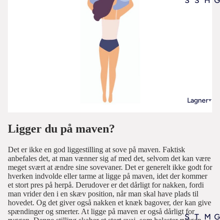
S
S
H
G
h
t
o
u
o
ø
v
i
p
r
e
d
e
e
d
e
ft
l
p
s
e
s
u
V
r
e
d
æ
m
e
Lagner
l
1
at
b
g
4
e
e
Ligger du på maven?
d
0
ri
tr
e
x
al
æ
Det er ikke en god liggestilling at sove på maven. Faktisk
t
2
anbefales det, at man vænner sig af med det, selvom det kan være
e
k
b
0
meget svært at ændre sine sovevaner. Det er generelt ikke godt for
e
0
hverken indvolde eller tarme at ligge på maven, idet der kommer
S
5
d
et stort pres på herpå. Derudover er det dårligt for nakken, fordi
-
e
0
man vrider den i en skæv position, når man skal have plads til
s
t
hovedet. Og det giver også nakken et knæk bagover, der kan give
n
x
t
il
spændinger og smerter. At ligge på maven er også dårligt for
g
6
S
T
M
G
e