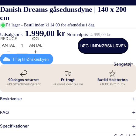
Danish Dreams gåsedunsdyne | 140 x 200
cm
På lager - Bestil inden kl 14:00 for afsendelse i dag
1.999,00 kr
Udsalgspris
Normalpris
4.999,00 kr
REDUCER
ØG
LÆG I INDKØBSKURVEN
ANTAL
ANTAL
Tilføj til Ønskeskyen
Sengetøj
90 dages returret
Fri fragt
Butik i Holsterbro
Fuld tilfredshedsgaranti
På ordre over 590 kr
+1600 kvm butik
Beskrivelse
FAQ
Specifikationer