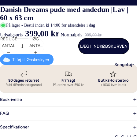
Danish Dreams pude med andedun |Lav |
60 x 63 cm
På lager - Bestil inden kl 14:00 for afsendelse i dag
399,00 kr
Udsalgspris
Normalpris
999,00 kr
REDUCER
ØG
LÆG I INDKØBSKURVEN
ANTAL
ANTAL
Tilføj til Ønskeskyen
Sengetøj
90 dages returret
Fri fragt
Butik i Holsterbro
Fuld tilfredshedsgaranti
På ordre over 590 kr
+1600 kvm butik
Beskrivelse
FAQ
Specifikationer