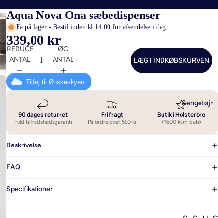
Aqua Nova Ona sæbedispenser
Få på lager - Bestil inden kl 14:00 for afsendelse i dag
339,00 kr
REDUCER
ØG
LÆG I INDKØBSKURVEN
ANTAL
ANTAL
Tilføj til Ønskeskyen
Sengetøj
90 dages returret
Fri fragt
Butik i Holsterbro
Fuld tilfredshedsgaranti
På ordre over 590 kr
+1600 kvm butik
Beskrivelse
FAQ
Specifikationer