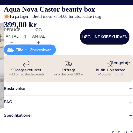
Aqua Nova Castor beauty box
Få på lager - Bestil inden kl 14:00 for afsendelse i dag
399,00 kr
REDUCER
ØG
LÆG I INDKØBSKURVEN
ANTAL
ANTAL
Tilføj til Ønskeskyen
Sengetøj
90 dages returret
Fri fragt
Butik i Holsterbro
Fuld tilfredshedsgaranti
På ordre over 590 kr
+1600 kvm butik
Beskrivelse
FAQ
Specifikationer