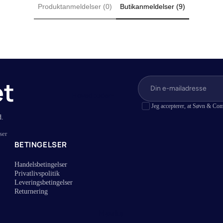
Produktanmeldelser (0)
Butikanmeldelser (9)
r
Lagner i bambus
r (Lagen til topmadras)
Lagner i hamp
 (Lagen til boksmadras)
Lagner i bomuldssatin
r
Lagner i bomuld
vandseng
Lagner med jersey stræk
et
(Lagen til elevationssenge)
Hovedpuder
Jeg accepterer, at Søvn & Com
er
d.
ser
BETINGELSER
Handelsbetingelser
Privatlivspolitik
Leveringsbetingelser
Returnering
Mærke