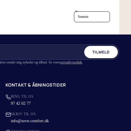
Vælg det rigtige lagen
Sort reviews by
4 grunde til hvorfor du skal sove med
bambus lagner
TILMELD
fort sender mig nyheder og tilbud. Se vores
privatlivspolitik
.
KONTAKT & ÅBNINGSTIDER
RING TIL OS
97 42 02 77
SKRIV TIL OS
info@sovn-comfort.dk
Guides