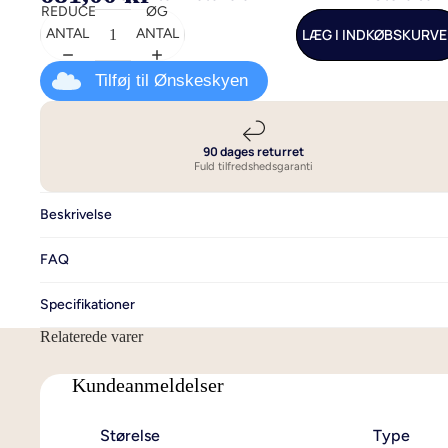
REDUCER
ØG
LÆG I INDKØBSKURV
ANTAL
ANTAL
Sengetøj i bambus
140x200 - t
Sengetøj i bomuld
140x220 cm 
Tilføj til Ønskeskyen
ekstra læng
Sengetøj i bomuldssatin
200x220 - t
Sengetøj i hør og hamp
90 dages returret
240x220 - Se
Sengetøj i flonel
Fuld tilfredshedsgaranti
dobbeltdyn
Luksus sengetøj
Beskrivelse
Allergivenligt sengetøj
Se alt sengetøj
FAQ
Specifikationer
Relaterede varer
Kundeanmeldelser
Størelse
Type