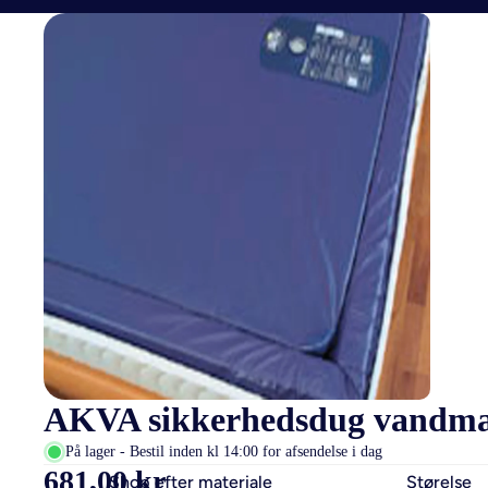
AKVA sikkerhedsdug vandma
På lager - Bestil inden kl 14:00 for afsendelse i dag
681,00 kr
Shop efter materiale
Størelse