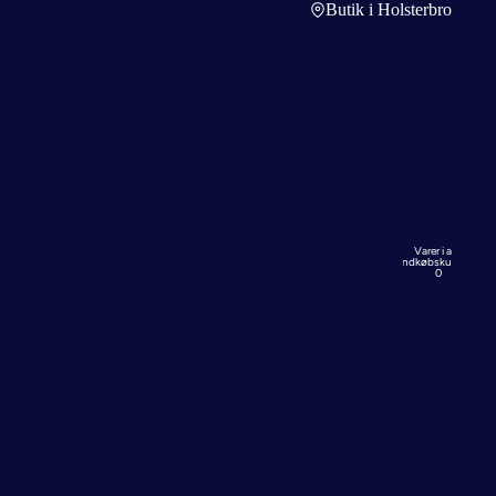
Butik i Holsterbro
Varer i alt i
indkøbskurven:
0