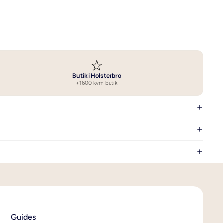
Vælg det bedste sengetøj
Vask af sengetøj
Se alle guides om sengetøj
Butik i Holsterbro
+1600 kvm butik
Guides