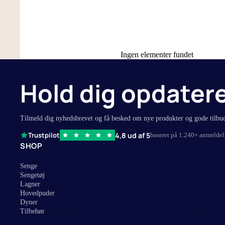
90x200 cm
Stræklagne
90x210 cm
Kuvertlagne
105x210 cm
Faconlagner
Ingen elementer fundet
120x200 cm
Flade lagne
140x200 cm
Lagner til 
Hold dig opdater
160x200 cm
Splitlagner 
180x200 cm
Se alle lagn
Tilmeld dig nyhedsbrevet og få besked om nye produkter og gode tilbu
180x210 cm
4,8 ud af 5
Trustpilot
baseret på 1.240+ anmeldel
150x260 cm
SHOP
260x260 cm
Senge
Sengetøj
Lagner
Hovedpuder
Dyner
Tilbehør
Størelse
Type