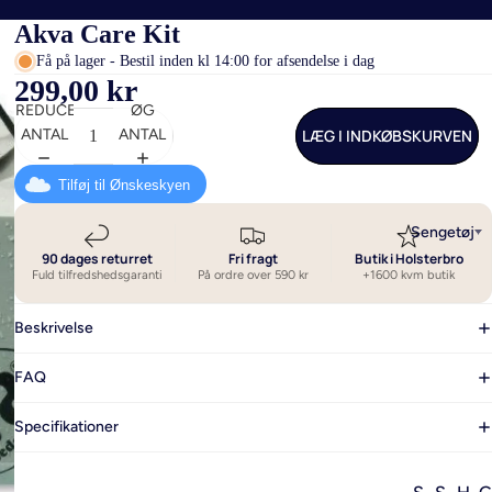
Akva Care Kit
Få på lager - Bestil inden kl 14:00 for afsendelse i dag
299,00 kr
REDUCER
ØG
LÆG I INDKØBSKURVEN
ANTAL
ANTAL
Tilføj til Ønskeskyen
Sengetøj
90 dages returret
Fri fragt
Butik i Holsterbro
Fuld tilfredshedsgaranti
På ordre over 590 kr
+1600 kvm butik
Beskrivelse
FAQ
Specifikationer