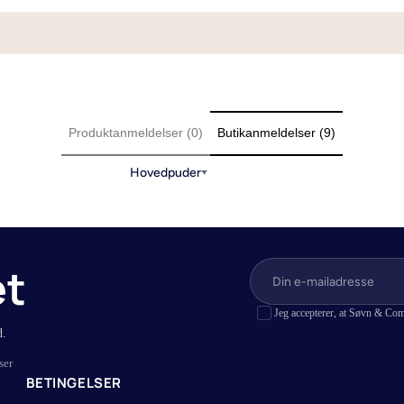
r
Lagner i bambus
r (Lagen til topmadras)
Lagner i hamp
 (Lagen til boksmadras)
Lagner i bomuldssatin
r
Lagner i bomuld
Produktanmeldelser (0)
Butikanmeldelser (9)
vandseng
Lagner med jersey stræk
(Lagen til elevationssenge)
Hovedpuder
er
et
Jeg accepterer, at Søvn & Com
d.
ser
BETINGELSER
Mærke