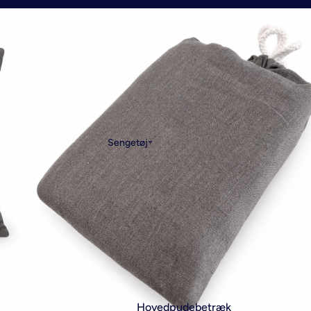
Sengetøj
Hovedpudebetræk