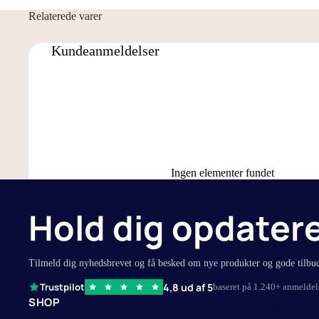
Relaterede varer
90x200 cm
Stræklagne
90x210 cm
Kuvertlagne
Kundeanmeldelser
105x210 cm
Faconlagner
120x200 cm
Flade lagne
140x200 cm
Lagner til 
160x200 cm
Splitlagner 
180x200 cm
Se alle lagn
Ingen elementer fundet
180x210 cm
150x260 cm
Hold dig opdater
260x260 cm
Tilmeld dig nyhedsbrevet og få besked om nye produkter og gode tilbu
4,8 ud af 5
Trustpilot
baseret på 1.240+ anmeldel
SHOP
Størelse
Type