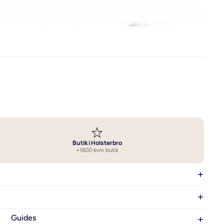
Vælg det bedste sengetøj
Vask af sengetøj
Se alle guides om sengetøj
Butik i Holsterbro
+1600 kvm butik
Guides