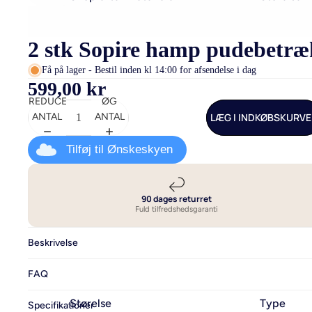
Sengetøj i bambus
140x200 - t
2 stk Sopire hamp pudebetræk
Sengetøj i bomuld
140x220 cm 
ekstra læng
Sengetøj i bomuldssatin
Få på lager - Bestil inden kl 14:00 for afsendelse i dag
599,00 kr
200x220 - t
Sengetøj i hør og hamp
REDUCER
ØG
240x220 - Se
Sengetøj i flonel
LÆG I INDKØBSKURV
ANTAL
ANTAL
dobbeltdyn
Luksus sengetøj
Tilføj til Ønskeskyen
Allergivenligt sengetøj
Se alt sengetøj
90 dages returret
Fuld tilfredshedsgaranti
Beskrivelse
FAQ
Størelse
Type
Specifikationer