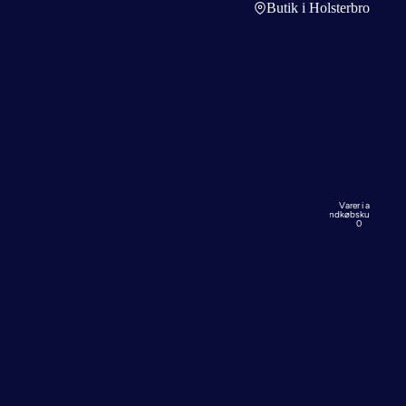
Butik i Holsterbro
Varer i alt i
indkøbskurven:
0