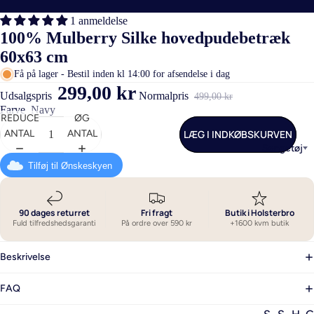
1 anmeldelse
100% Mulberry Silke hovedpudebetræk
60x63 cm
Få på lager - Bestil inden kl 14:00 for afsendelse i dag
299,00 kr
Udsalgspris
Normalpris
499,00 kr
Farve
Navy
REDUCER
ØG
LÆG I INDKØBSKURVEN
ANTAL
ANTAL
Sengetøj
Tilføj til Ønskeskyen
90 dages returret
Fri fragt
Butik i Holsterbro
Fuld tilfredshedsgaranti
På ordre over 590 kr
+1600 kvm butik
Beskrivelse
FAQ