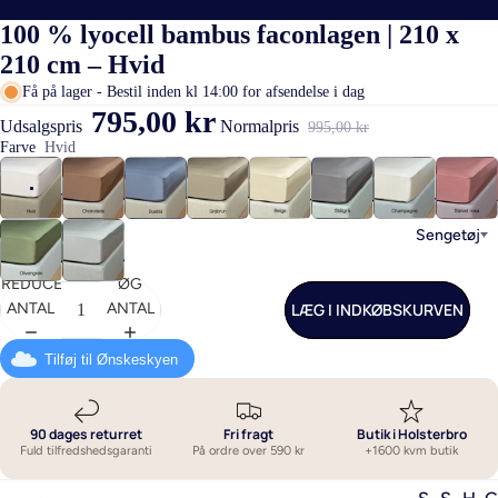
100 % lyocell bambus faconlagen | 210 x
210 cm – Hvid
Få på lager - Bestil inden kl 14:00 for afsendelse i dag
795,00 kr
Udsalgspris
Normalpris
995,00 kr
Farve
Hvid
Sengetøj
REDUCER
ØG
LÆG I INDKØBSKURVEN
ANTAL
ANTAL
Tilføj til Ønskeskyen
90 dages returret
Fri fragt
Butik i Holsterbro
Fuld tilfredshedsgaranti
På ordre over 590 kr
+1600 kvm butik