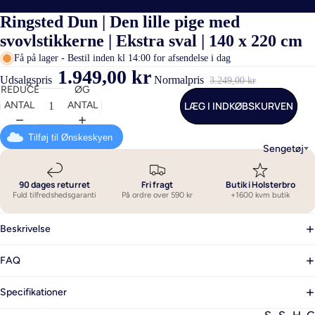
Ringsted Dun | Den lille pige med
svovlstikkerne | Ekstra sval | 140 x 220 cm
Få på lager - Bestil inden kl 14:00 for afsendelse i dag
1.949,00 kr
Udsalgspris
Normalpris
3.249,00 kr
REDUCER
ØG
LÆG I INDKØBSKURVEN
ANTAL
ANTAL
Tilføj til Ønskeskyen
Sengetøj
90 dages returret
Fri fragt
Butik i Holsterbro
Fuld tilfredshedsgaranti
På ordre over 590 kr
+1600 kvm butik
Beskrivelse
FAQ
Specifikationer