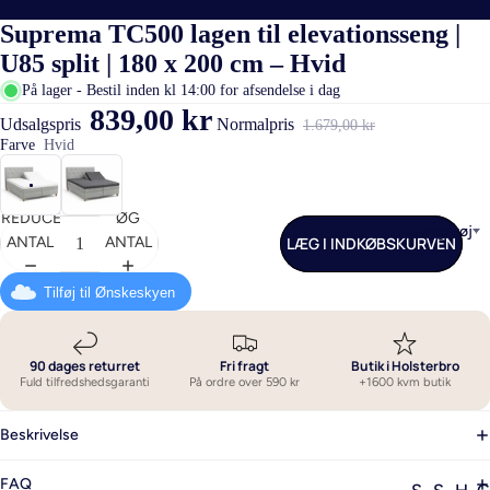
Suprema TC500 lagen til elevationsseng |
U85 split | 180 x 200 cm – Hvid
På lager - Bestil inden kl 14:00 for afsendelse i dag
839,00 kr
Udsalgspris
Normalpris
1.679,00 kr
Farve
Hvid
REDUCER
ØG
Sengetøj
LÆG I INDKØBSKURVEN
ANTAL
ANTAL
Tilføj til Ønskeskyen
90 dages returret
Fri fragt
Butik i Holsterbro
Fuld tilfredshedsgaranti
På ordre over 590 kr
+1600 kvm butik
Beskrivelse
FAQ