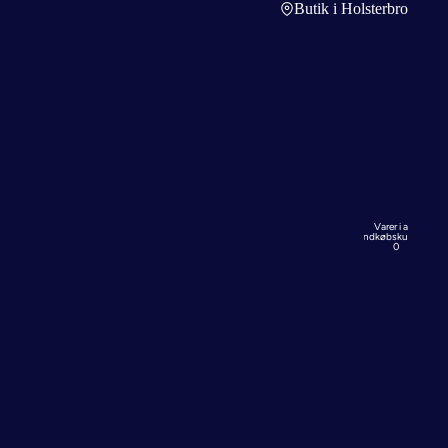
Butik i Holsterbro
Varer i alt i
indkøbskurven:
0