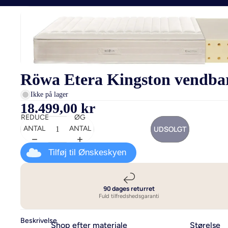
Röwa Etera Kingston vendba
Ikke på lager
18.499,00 kr
REDUCER
ØG
UDSOLGT
ANTAL
ANTAL
Tilføj til Ønskeskyen
90 dages returret
Fuld tilfredshedsgaranti
Beskrivelse
Shop efter materiale
Størelse