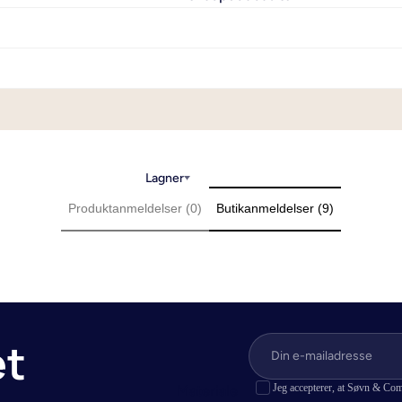
il enkeltdyne
50x60 cm
- Sengetøj til enkeltdyne i
50x70 cm
de
60x63 cm
il dobbeltdyne
50x90 cm
ngetøj i til stor
60x80 cm
e
70x100 cm
Lagner
Se alle hovedpudebetræk
Produktanmeldelser (0)
Butikanmeldelser (9)
et
Jeg accepterer, at Søvn & Com
Materiale