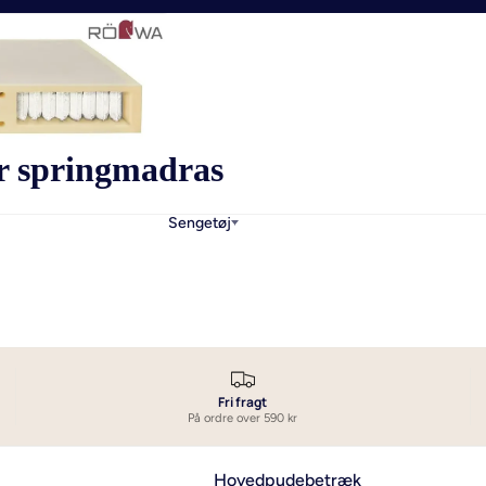
r springmadras
Sengetøj
Fri fragt
På ordre over 590 kr
Hovedpudebetræk