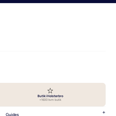
Butik i Holsterbro
+1600 kvm butik
Guides