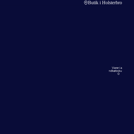
Butik i Holsterbro
Varer i alt i
indkøbskurven:
0