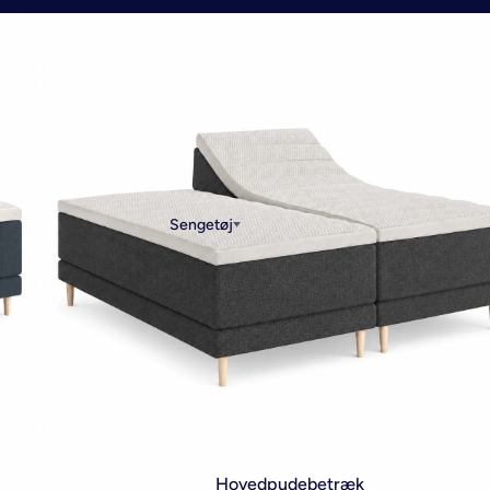
Sengetøj
Hovedpudebetræk