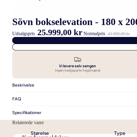
Sengetøj i bambus
140x200 - t
Sövn bokselevation - 180 x 20
Sengetøj i bomuld
140x220 cm 
ekstra læng
25.999,00 kr
Sengetøj i bomuldssatin
Udsalgspris
Normalpris
43.998,00 kr
200x220 - t
Sengetøj i hør og hamp
240x220 - Se
Sengetøj i flonel
dobbeltdyn
Luksus sengetøj
Vi levere selv sengen
Allergivenligt sengetøj
Ingen tredjeparts fragtmænd
Se alt sengetøj
Beskrivelse
FAQ
Specifikationer
Relaterede varer
Størelse
Type