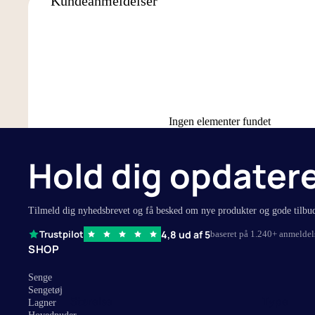
Kundeanmeldelser
90x200 cm
Stræklagne
90x210 cm
Kuvertlagne
105x210 cm
Faconlagner
120x200 cm
Flade lagne
140x200 cm
Lagner til 
Ingen elementer fundet
160x200 cm
Splitlagner 
180x200 cm
Se alle lagn
Hold dig opdater
180x210 cm
150x260 cm
Tilmeld dig nyhedsbrevet og få besked om nye produkter og gode tilbu
260x260 cm
4,8 ud af 5
Trustpilot
baseret på 1.240+ anmeldel
SHOP
Senge
Sengetøj
Størelse
Type
Lagner