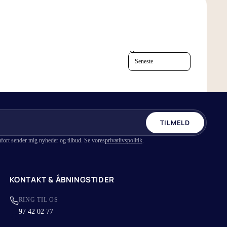
Vælg det rigtige lagen
4 grunde til hvorfor du skal sove med
bambus lagner
Sort reviews by
TILMELD
fort sender mig nyheder og tilbud. Se vores
privatlivspolitik
.
KONTAKT & ÅBNINGSTIDER
RING TIL OS
97 42 02 77
Guides