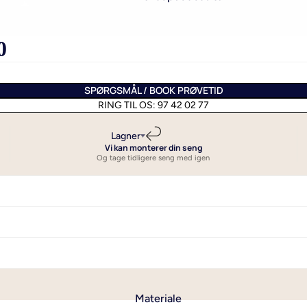
il enkeltdyne
50x60 cm
0
- Sengetøj til enkeltdyne i
50x70 cm
de
60x63 cm
il dobbeltdyne
SPØRGSMÅL / BOOK PRØVETID
50x90 cm
RING TIL OS: 97 42 02 77
ngetøj i til stor
60x80 cm
e
70x100 cm
Lagner
Vi kan monterer din seng
Se alle hovedpudebetræk
Og tage tidligere seng med igen
Materiale