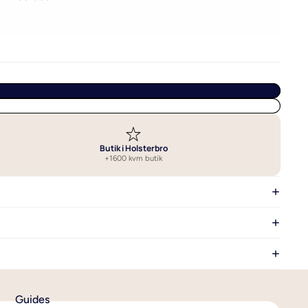
Vælg det bedste sengetøj
Vask af sengetøj
Se alle guides om sengetøj
Butik i Holsterbro
+1600 kvm butik
Guides