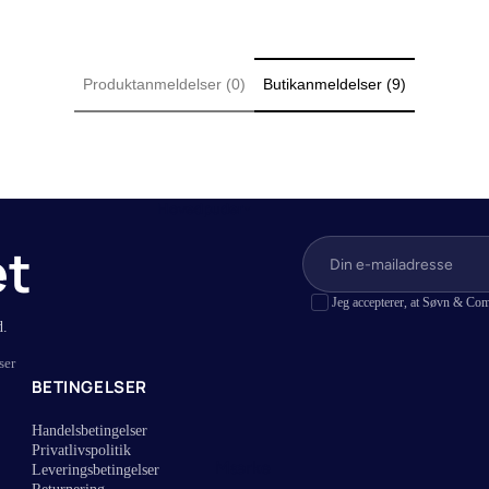
r
Lagner i bambus
r (Lagen til topmadras)
Lagner i hamp
Produktanmeldelser (0)
Butikanmeldelser (9)
 (Lagen til boksmadras)
Lagner i bomuldssatin
r
Lagner i bomuld
vandseng
Lagner med jersey stræk
(Lagen til elevationssenge)
Hovedpuder
er
et
Jeg accepterer, at Søvn & Com
d.
ser
BETINGELSER
Handelsbetingelser
Privatlivspolitik
Mærke
Leveringsbetingelser