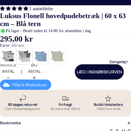
1 anmeldelse
Luksus Flonell hovedpudebetræk | 60 x 63
cm – Blå tern
På lager - Bestil inden kl 14:00 for afsendelse i dag
295,00 kr
Farve
blå tern
Sengetøj
REDUCER
ØG
LÆG I INDKØBSKURVEN
ANTAL
ANTAL
Tilføj til Ønskeskyen
90 dages returret
Fri fragt
Butik i Holsterbro
Fuld tilfredshedsgaranti
På ordre over 590 kr
+1600 kvm butik
Beskrivelse