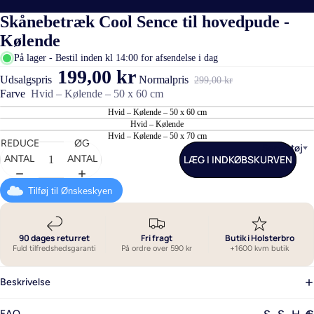
Skånebetræk Cool Sence til hovedpude -
Kølende
På lager - Bestil inden kl 14:00 for afsendelse i dag
199,00 kr
Udsalgspris
Normalpris
299,00 kr
Farve
Hvid – Kølende – 50 x 60 cm
Hvid – Kølende – 50 x 60 cm
Hvid – Kølende
Hvid – Kølende – 50 x 70 cm
REDUCER
ØG
Sengetøj
LÆG I INDKØBSKURVEN
ANTAL
ANTAL
Tilføj til Ønskeskyen
90 dages returret
Fri fragt
Butik i Holsterbro
Fuld tilfredshedsgaranti
På ordre over 590 kr
+1600 kvm butik
Beskrivelse
FAQ