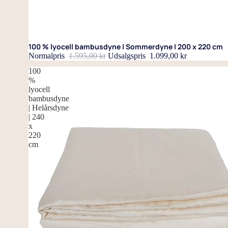
Udsalg
100 % lyocell bambusdyne | Sommerdyne | 200 x 220 cm
Normalpris
1.595,00 kr
Udsalgspris
1.099,00 kr
100
%
lyocell
bambusdyne
| Helårsdyne
| 240
x
220
cm