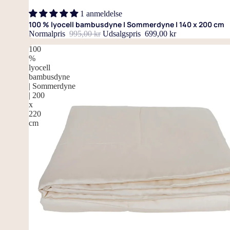
Udsalg
1 anmeldelse
100 % lyocell bambusdyne | Sommerdyne | 140 x 200 cm
Normalpris
995,00 kr
Udsalgspris
699,00 kr
100
%
lyocell
bambusdyne
| Sommerdyne
| 200
x
220
cm