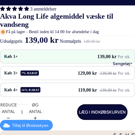
3 anmeldelser
Akva Long Life algemiddel væske til
vandseng
Få på lager - Bestil inden kl 14:00 for afsendelse i dag
139,00 kr
Udsalgspris
Normalpris
149,00 kr
139,00 kr
Køb 1+
Per stk.
Sengetøj
129,00 kr
Køb 3+
139,00 kr
Per stk.
7% RABAT
119,00 kr
Køb 4+
139,00 kr
Per stk.
14% RABAT
REDUCER
ØG
LÆG I INDKØBSKURVEN
ANTAL
ANTAL
Tilføj til Ønskeskyen