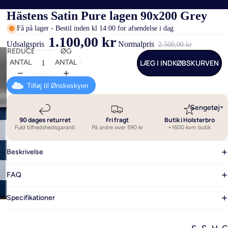
Hästens Satin Pure lagen 90x200 Grey
Få på lager - Bestil inden kl 14:00 for afsendelse i dag
1.100,00 kr
Udsalgspris
Normalpris
2.500,00 kr
REDUCER
ØG
LÆG I INDKØBSKURVEN
ANTAL
ANTAL
Tilføj til Ønskeskyen
Sengetøj
90 dages returret
Fri fragt
Butik i Holsterbro
Fuld tilfredshedsgaranti
På ordre over 590 kr
+1600 kvm butik
Beskrivelse
FAQ
Specifikationer